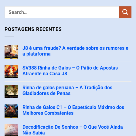
POSTAGENS RECENTES
J8 é uma fraude? A verdade sobre os rumores e
a plataforma
Nenhum
comentário
SV388 Rinha de Galos – O Pátio de Apostas
em
J8
Atraente na Casa J8
é
uma
Nenhum
fraude?
comentário
Rinha de galos peruana – A Tradição dos
A
em
verdade
SV388
Gladiadores de Penas
sobre
Rinha
os
de
Nenhum
rumores
Galos
comentário
Rinha de Galos C1 – O Espetáculo Máximo dos
e
–
em
a
O
Rinha
Melhores Combatentes
plataforma
Pátio
de
de
galos
Nenhum
Apostas
peruana
comentário
Decodificação De Sonhos – O Que Você Ainda
Atraente
–
em
na
A
Rinha
Não Sabia
Casa
Tradição
de