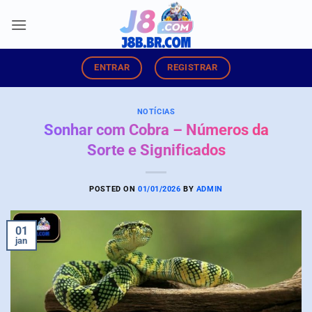
Skip
to
content
ENTRAR
REGISTRAR
NOTÍCIAS
Sonhar com Cobra – Números da
Sorte e Significados
POSTED ON
01/01/2026
BY
ADMIN
01
jan