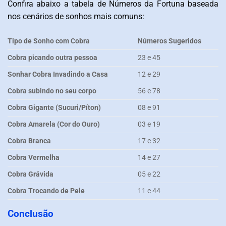
Confira abaixo a tabela de Números da Fortuna baseada
nos cenários de sonhos mais comuns:
Tipo de Sonho com Cobra
Números Sugeridos
Cobra picando outra pessoa
23 e 45
Sonhar Cobra Invadindo a Casa
12 e 29
Cobra subindo no seu corpo
56 e 78
Cobra Gigante (Sucuri/Píton)
08 e 91
Cobra Amarela (Cor do Ouro)
03 e 19
Cobra Branca
17 e 32
Cobra Vermelha
14 e 27
Cobra Grávida
05 e 22
Cobra Trocando de Pele
11 e 44
Conclusão