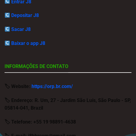
Entrar J8
Depositar J8
Sacar J8
Baixar o app J8
INFORMAÇÕES DE CONTATO
🏷
Website:
https://orp.br.com/
🏷
Endereço:
R. Um, 27 - Jardim São Luís, São Paulo - SP,
05814-041, Brazil
🏷
Telefone:
+55 19 98891-4638
🏷
E-mail:
j8bbrcom@gmail.com