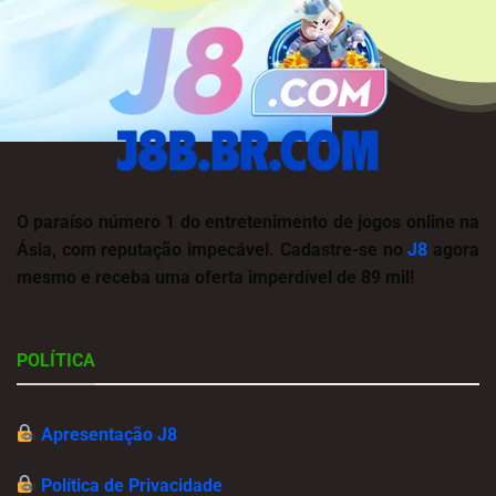
O paraíso número 1 do entretenimento de jogos online na
Ásia, com reputação impecável. Cadastre-se no
J8
agora
mesmo e receba uma oferta imperdível de 89 mil!
POLÍTICA
Apresentação J8
Política de Privacidade