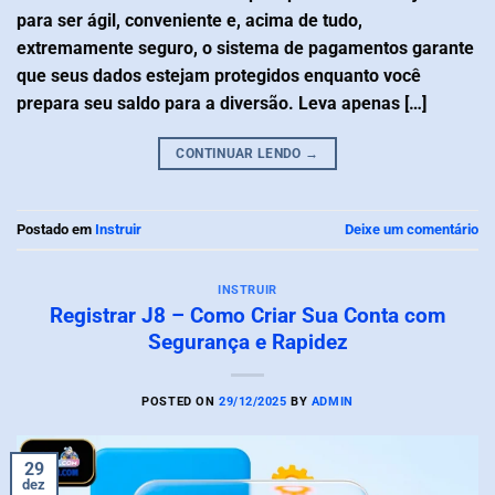
para ser ágil, conveniente e, acima de tudo,
extremamente seguro, o sistema de pagamentos garante
que seus dados estejam protegidos enquanto você
prepara seu saldo para a diversão. Leva apenas […]
CONTINUAR LENDO
→
Postado em
Instruir
Deixe um comentário
INSTRUIR
Registrar J8 – Como Criar Sua Conta com
Segurança e Rapidez
POSTED ON
29/12/2025
BY
ADMIN
29
dez