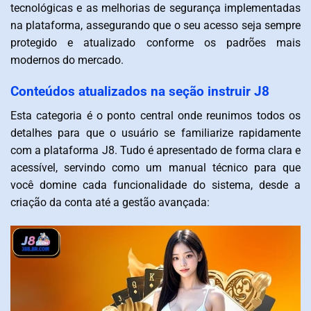
tecnológicas e as melhorias de segurança implementadas
na plataforma, assegurando que o seu acesso seja sempre
protegido e atualizado conforme os padrões mais
modernos do mercado.
Conteúdos atualizados na seção instruir J8
Esta categoria é o ponto central onde reunimos todos os
detalhes para que o usuário se familiarize rapidamente
com a plataforma J8. Tudo é apresentado de forma clara e
acessível, servindo como um manual técnico para que
você domine cada funcionalidade do sistema, desde a
criação da conta até a gestão avançada: