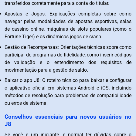
transferidos corretamente para a conta do titular.
Apostas e Jogos: Explicações completas sobre como
navegar pelas modalidades de apostas esportivas, salas
de cassino online, máquinas de slots populares (como o
Fortune Tiger) e os dinâmicos jogos de crash.
Gestão de Recompensas: Orientações técnicas sobre como
participar de programas de fidelidade, como inserir códigos
de validação e o entendimento dos requisitos de
movimentação para a gestão de saldo.
Baixar o app J8: O roteiro técnico para baixar e configurar
o aplicativo oficial em sistemas Android e iOS, incluindo
métodos de resolução para problemas de compatibilidade
ou erros de sistema.
Conselhos essenciais para novos usuários no
J8
Se você é um iniciante, é normal ter dúvidas sobre o