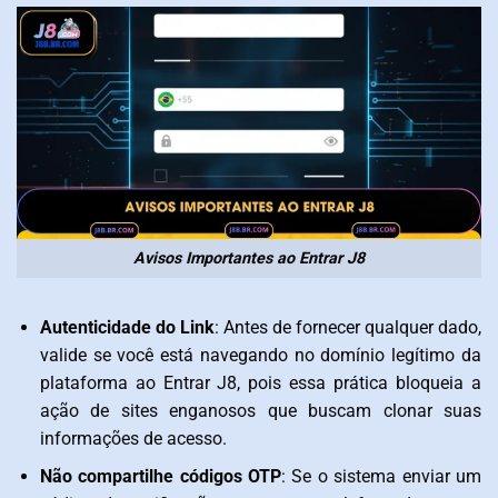
Avisos Importantes ao Entrar J8
Autenticidade do Link
:
Antes de fornecer qualquer dado,
valide se você está navegando no domínio legítimo da
plataforma ao Entrar J8, pois essa prática bloqueia a
ação de sites enganosos que buscam clonar suas
informações de acesso.
Não compartilhe códigos OTP
: Se o sistema enviar um