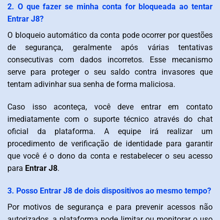
2. O que fazer se minha conta for bloqueada ao tentar
Entrar J8?
O bloqueio automático da conta pode ocorrer por questões
de segurança, geralmente após várias tentativas
consecutivas com dados incorretos. Esse mecanismo
serve para proteger o seu saldo contra invasores que
tentam adivinhar sua senha de forma maliciosa.
Caso isso aconteça, você deve entrar em contato
imediatamente com o suporte técnico através do chat
oficial da plataforma. A equipe irá realizar um
procedimento de verificação de identidade para garantir
que você é o dono da conta e restabelecer o seu acesso
para
Entrar J8
.
3. Posso Entrar J8 de dois dispositivos ao mesmo tempo?
Por motivos de segurança e para prevenir acessos não
autorizados, a plataforma pode limitar ou monitorar o uso