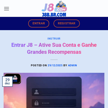
Skip
to
content
ENTRAR
REGISTRAR
INSTRUIR
Entrar J8 – Ative Sua Conta e Ganhe
Grandes Recompensas
POSTED ON
29/12/2025
BY
ADMIN
29
dez