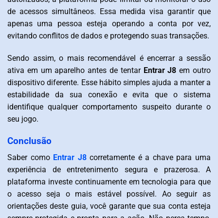
de acessos simultâneos. Essa medida visa garantir que
apenas uma pessoa esteja operando a conta por vez,
evitando conflitos de dados e protegendo suas transações.
Sendo assim, o mais recomendável é encerrar a sessão
ativa em um aparelho antes de tentar
Entrar J8
em outro
dispositivo diferente. Esse hábito simples ajuda a manter a
estabilidade da sua conexão e evita que o sistema
identifique qualquer comportamento suspeito durante o
seu jogo.
Conclusão
Saber como
Entrar J8
corretamente é a chave para uma
experiência de entretenimento segura e prazerosa. A
plataforma investe continuamente em tecnologia para que
o acesso seja o mais estável possível. Ao seguir as
orientações deste guia, você garante que sua conta esteja