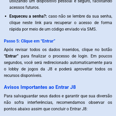
utilizando um dispositivo pessoal e seguro, facilitando
acessos futuros.
Esqueceu a senha?:
caso não se lembre da sua senha,
clique neste link para recuperar o acesso de forma
rápida por meio de um código enviado via SMS.
Passo 5: Clique em “Entrar”
Após revisar todos os dados inseridos, clique no botão
“Entrar”
para finalizar o processo de login. Em poucos
segundos, você será redirecionado automaticamente para
o lobby de jogos da J8 e poderá aproveitar todos os
recursos disponíveis.
Avisos Importantes ao Entrar J8
Para salvaguardar seus dados e garantir que sua diversão
não sofra interferências, recomendamos observar os
pontos abaixo assim que concluir o Entrar J8: