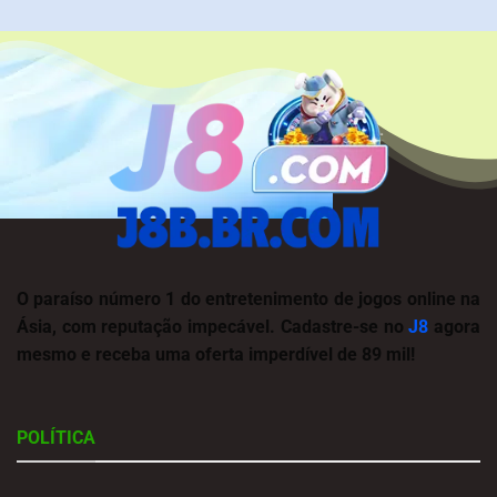
Ainda
Cobra
Não
–
Sabia
Números
da
Sorte
e
Significados
O paraíso número 1 do entretenimento de jogos online na
Ásia, com reputação impecável. Cadastre-se no
J8
agora
mesmo e receba uma oferta imperdível de 89 mil!
POLÍTICA