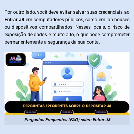
Por outro lado, você deve evitar salvar suas credenciais ao
Entrar J8
em computadores públicos, como em lan houses
ou dispositivos compartilhados. Nesses locais, o risco de
exposição de dados é muito alto, o que pode comprometer
permanentemente a segurança da sua conta.
Perguntas Frequentes (FAQ) sobre Entrar J8