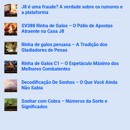
J8 é uma fraude? A verdade sobre os rumores e
a plataforma
Nenhum
comentário
SV388 Rinha de Galos – O Pátio de Apostas
em
J8
Atraente na Casa J8
é
uma
Nenhum
fraude?
comentário
Rinha de galos peruana – A Tradição dos
A
em
verdade
SV388
Gladiadores de Penas
sobre
Rinha
os
de
Nenhum
rumores
Galos
comentário
Rinha de Galos C1 – O Espetáculo Máximo dos
e
–
em
a
O
Rinha
Melhores Combatentes
plataforma
Pátio
de
de
galos
Nenhum
Apostas
peruana
comentário
Decodificação De Sonhos – O Que Você Ainda
Atraente
–
em
na
A
Rinha
Não Sabia
Casa
Tradição
de
J8
dos
Galos
Nenhum
Gladiadores
C1
comentário
Sonhar com Cobra – Números da Sorte e
de
–
em
Penas
O
Decodificação
Significados
Espetáculo
De
Máximo
Sonhos
Nenhum
dos
–
comentário
Melhores
O
em
Combatentes
Que
Sonhar
Você
com