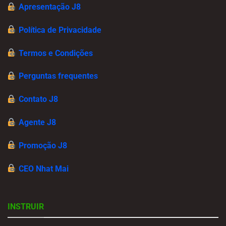
Apresentação J8
Política de Privacidade
Termos e Condições
Perguntas frequentes
Contato J8
Agente J8
Promoção J8
CEO Nhat Mai
INSTRUIR