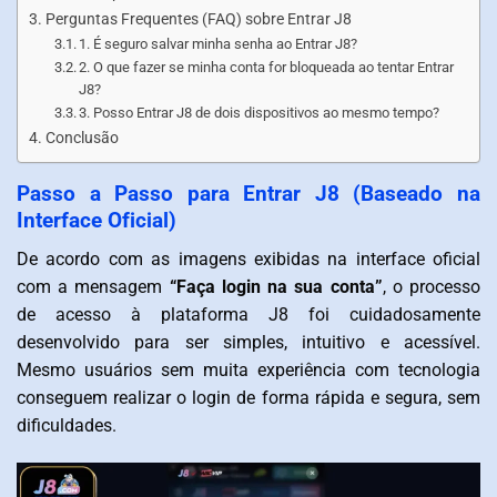
Perguntas Frequentes (FAQ) sobre Entrar J8
1. É seguro salvar minha senha ao Entrar J8?
2. O que fazer se minha conta for bloqueada ao tentar Entrar
J8?
3. Posso Entrar J8 de dois dispositivos ao mesmo tempo?
Conclusão
Passo a Passo para Entrar J8 (Baseado na
Interface Oficial)
De acordo com as imagens exibidas na interface oficial
com a mensagem
“Faça login na sua conta”
, o processo
de acesso à plataforma J8 foi cuidadosamente
desenvolvido para ser simples, intuitivo e acessível.
Mesmo usuários sem muita experiência com tecnologia
conseguem realizar o login de forma rápida e segura, sem
dificuldades.