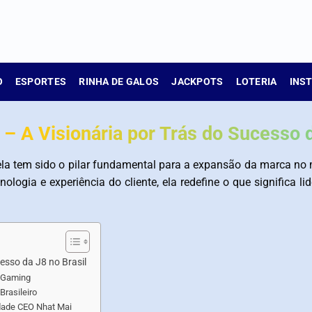
O
ESPORTES
RINHA DE GALOS
JACKPOTS
LOTERIA
INS
– A Visionária por Trás do Sucesso d
 ela tem sido o pilar fundamental para a expansão da marca no
ologia e experiência do cliente, ela redefine o que significa l
esso da J8 no Brasil
 iGaming
rasileiro
idade CEO Nhat Mai