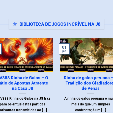
BIBLIOTECA DE JOGOS INCRÍVEL NA J8
01
jan
V388 Rinha de Galos – O
Rinha de galos peruana 
átio de Apostas Atraente
Tradição dos Gladiador
na Casa J8
de Penas
V388 Rinha de Galos na J8 traz
A rinha de galos peruana é mu
para os entusiastas partidas
mais do que um simples
ativantes transmitidas ao [...]
confronto; é um [...]