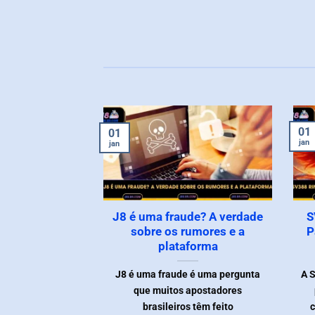
01
01
jan
jan
J8 é uma fraude? A verdade
S
sobre os rumores e a
P
plataforma
J8 é uma fraude é uma pergunta
A S
que muitos apostadores
brasileiros têm feito
c