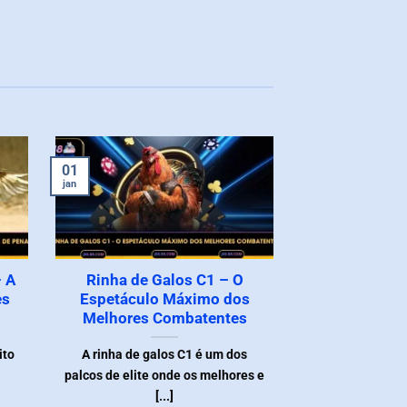
01
jan
– A
Rinha de Galos C1 – O
es
Espetáculo Máximo dos
Melhores Combatentes
ito
A rinha de galos C1 é um dos
palcos de elite onde os melhores e
[...]