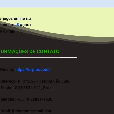
 jogos online na
re-se no
J8
agora
 89 mil!
FORMAÇÕES DE CONTATO
Website:
https://orp.br.com/
Endereço:
R. Um, 27 - Jardim São Luís,
Paulo - SP, 05814-041, Brazil
Telefone:
+55 19 98891-4638
-mail:
j8bbrcom@gmail.com