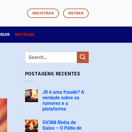
REGISTRAR
ENTRAR
TRUIR
NOTÍCIAS
POSTAGENS RECENTES
J8 é uma fraude? A
verdade sobre os
rumores e a
plataforma
Nenhum
comentário
SV388 Rinha de
em
J8
Galos – O Pátio de
é