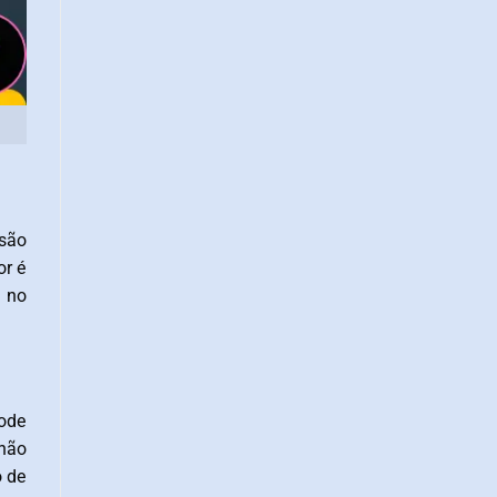
são
or é
a no
pode
não
o de