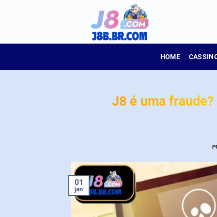
Skip
to
content
HOME
CASSIN
J8 é uma fraude?
P
01
jan