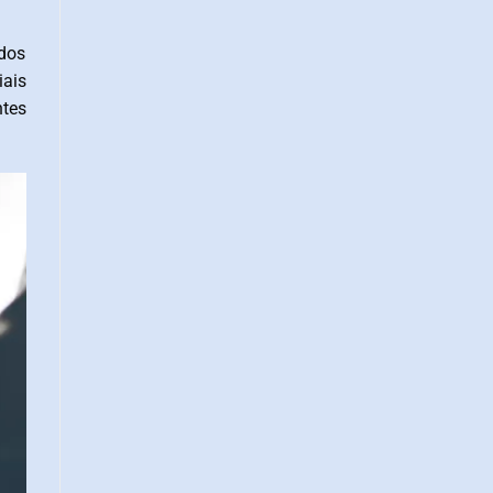
odos
iais
ntes