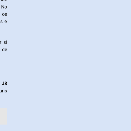
. No
, os
s e
r si
 de
a
J8
guns