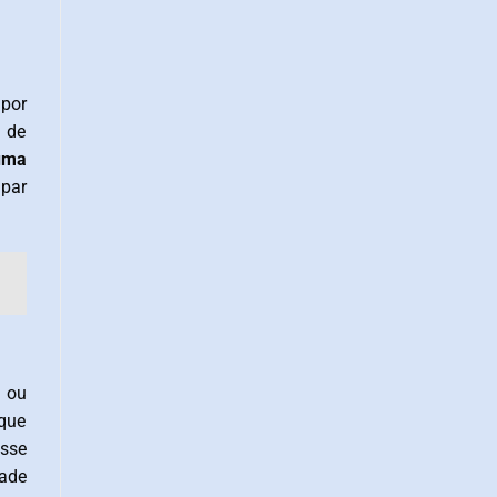
 por
s de
uma
lpar
s ou
 que
esse
dade