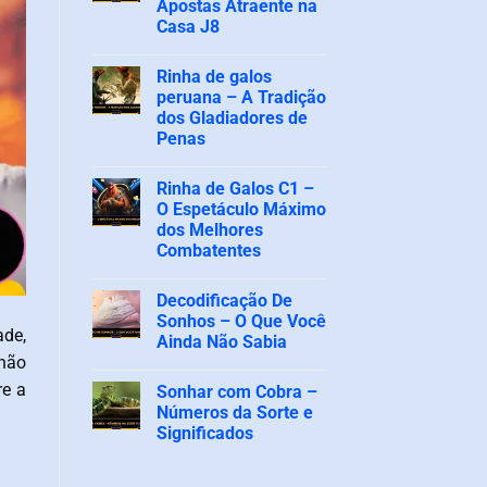
Apostas Atraente na
uma
fraude?
Casa J8
A
verdade
Nenhum
sobre
comentário
Rinha de galos
em
os
SV388
rumores
peruana – A Tradição
Rinha
e
dos Gladiadores de
de
a
Galos
plataforma
Penas
–
O
Nenhum
Pátio
comentário
Rinha de Galos C1 –
em
de
Rinha
Apostas
O Espetáculo Máximo
de
Atraente
dos Melhores
galos
na
peruana
Casa
Combatentes
–
J8
A
Nenhum
Tradição
comentário
Decodificação De
em
dos
Rinha
Gladiadores
Sonhos – O Que Você
de
de
ade,
Ainda Não Sabia
Galos
Penas
C1
não
Nenhum
–
comentário
O
re a
Sonhar com Cobra –
em
Espetáculo
Decodificação
Números da Sorte e
Máximo
De
dos
Significados
Sonhos
Melhores
–
Combatentes
Nenhum
O
comentário
Que
em