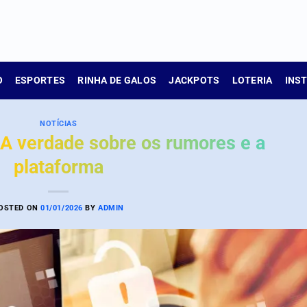
O
ESPORTES
RINHA DE GALOS
JACKPOTS
LOTERIA
INS
NOTÍCIAS
 A verdade sobre os rumores e a
plataforma
OSTED ON
01/01/2026
BY
ADMIN