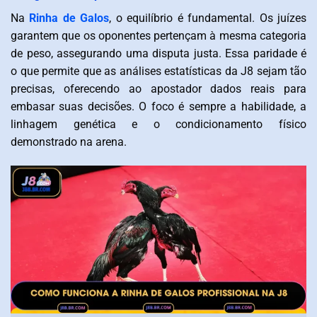
Na
Rinha de Galos
, o equilíbrio é fundamental. Os juízes
garantem que os oponentes pertençam à mesma categoria
de peso, assegurando uma disputa justa. Essa paridade é
o que permite que as análises estatísticas da J8 sejam tão
precisas, oferecendo ao apostador dados reais para
embasar suas decisões. O foco é sempre a habilidade, a
linhagem genética e o condicionamento físico
demonstrado na arena.