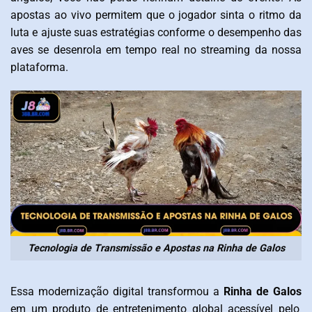
apostas ao vivo permitem que o jogador sinta o ritmo da
luta e ajuste suas estratégias conforme o desempenho das
aves se desenrola em tempo real no streaming da nossa
plataforma.
Tecnologia de Transmissão e Apostas na Rinha de Galos
Essa modernização digital transformou a
Rinha de Galos
em um produto de entretenimento global acessível pelo