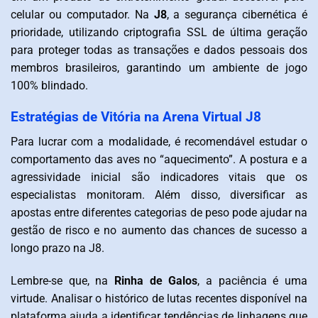
celular ou computador. Na
J8
, a segurança cibernética é
prioridade, utilizando criptografia SSL de última geração
para proteger todas as transações e dados pessoais dos
membros brasileiros, garantindo um ambiente de jogo
100% blindado.
Estratégias de Vitória na Arena Virtual J8
Para lucrar com a modalidade, é recomendável estudar o
comportamento das aves no “aquecimento”. A postura e a
agressividade inicial são indicadores vitais que os
especialistas monitoram. Além disso, diversificar as
apostas entre diferentes categorias de peso pode ajudar na
gestão de risco e no aumento das chances de sucesso a
longo prazo na J8.
Lembre-se que, na
Rinha de Galos
, a paciência é uma
virtude. Analisar o histórico de lutas recentes disponível na
plataforma ajuda a identificar tendências de linhagens que