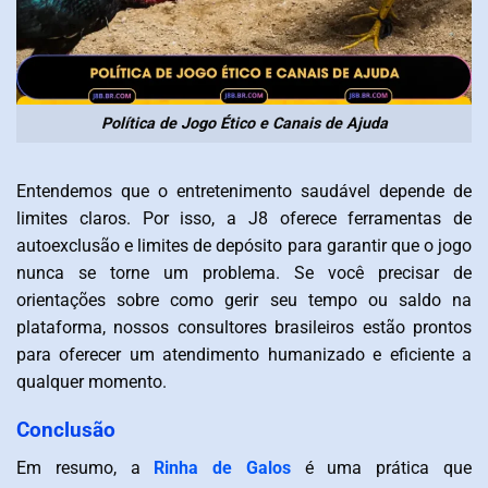
Política de Jogo Ético e Canais de Ajuda
Entendemos que o entretenimento saudável depende de
limites claros. Por isso, a J8 oferece ferramentas de
autoexclusão e limites de depósito para garantir que o jogo
nunca se torne um problema. Se você precisar de
orientações sobre como gerir seu tempo ou saldo na
plataforma, nossos consultores brasileiros estão prontos
para oferecer um atendimento humanizado e eficiente a
qualquer momento.
Conclusão
Em resumo, a
Rinha de Galos
é uma prática que