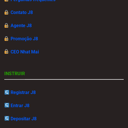
Contato J8
Agente J8
Promoção J8
CEO Nhat Mai
INSTRUIR
Registrar J8
Entrar J8
Depositar J8