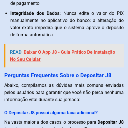
de pagamento.
Integridade dos Dados:
Nunca edite o valor do PIX
manualmente no aplicativo do banco; a alteração do
valor exato impedirá que o sistema aprove o depósito
de forma automática.
READ
Baixar O App J8 - Guia Prático De Instalação
No Seu Celular
Perguntas Frequentes Sobre o Depositar J8
Abaixo, compilamos as dúvidas mais comuns enviadas
pelos usuários para garantir que você não perca nenhuma
informação vital durante sua jornada:
O Depositar J8 possui alguma taxa adicional?
Na vasta maioria dos casos, o processo para
Depositar J8