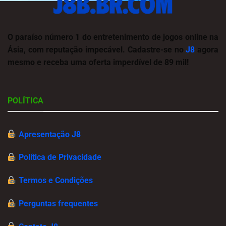
O paraíso número 1 do entretenimento de jogos online na
Ásia, com reputação impecável. Cadastre-se no
J8
agora
mesmo e receba uma oferta imperdível de 89 mil!
POLÍTICA
Apresentação J8
Política de Privacidade
Termos e Condições
Perguntas frequentes