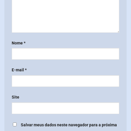
Nome
*
E-mail
*
Site
Salvar meus dados neste navegador para a próxima