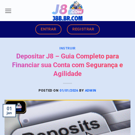
Skip
to
content
ENTRAR
REGISTRAR
INSTRUIR
Depositar J8 – Guia Completo para
Financiar sua Conta com Segurança e
Agilidade
POSTED ON
01/01/2026
BY
ADMIN
01
jan