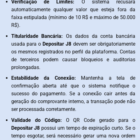
Verificação de Limites:
O sistema recusará
automaticamente qualquer valor que esteja fora da
faixa estipulada (mínimo de 10 R$ e máximo de 50.000
R$).
Titularidade Bancária:
Os dados da conta bancária
usada para o
Depositar J8
devem ser obrigatoriamente
os mesmos registrados no perfil da plataforma. Contas
de terceiros podem causar bloqueios e auditorias
prolongadas.
Estabilidade da Conexão:
Mantenha a tela de
confirmação aberta até que o sistema notifique o
sucesso do pagamento. Se a conexão cair antes da
geração do comprovante interno, a transação pode não
ser processada corretamente.
Validade do Código:
O QR Code gerado para o
Depositar J8
possui um tempo de expiração curto. Se o
tempo esgotar, será necessário gerar uma nova ordem