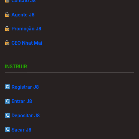
Contato J8
Agente J8
Promoção J8
CEO Nhat Mai
INSTRUIR
Registrar J8
Entrar J8
Depositar J8
Sacar J8