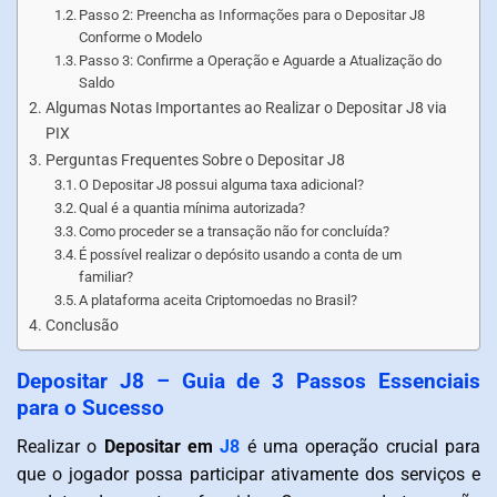
Passo 2: Preencha as Informações para o Depositar J8
Conforme o Modelo
Passo 3: Confirme a Operação e Aguarde a Atualização do
Saldo
Algumas Notas Importantes ao Realizar o Depositar J8 via
PIX
Perguntas Frequentes Sobre o Depositar J8
O Depositar J8 possui alguma taxa adicional?
Qual é a quantia mínima autorizada?
Como proceder se a transação não for concluída?
É possível realizar o depósito usando a conta de um
familiar?
A plataforma aceita Criptomoedas no Brasil?
Conclusão
Depositar J8 – Guia de 3 Passos Essenciais
para o Sucesso
Realizar o
Depositar em
J8
é uma operação crucial para
que o jogador possa participar ativamente dos serviços e