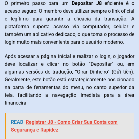
O primeiro passo para um
Depositar J8
eficiente é o
acesso seguro. O membro deve utilizar sempre o link oficial
e legítimo para garantir a eficácia da transação. A
plataforma suporta acesso via computador, celular e
também um aplicativo dedicado, o que torna o processo de
login muito mais conveniente para o usuário moderno.
Após acessar a página inicial e realizar o login, o jogador
deve localizar e clicar no botão “Depositar” ou, em
algumas versões de tradução, “Girar Dinheiro” (Gửi tiền).
Geralmente, este botão está estrategicamente posicionado
na barra de ferramentas do menu, no canto superior da
tela, facilitando a navegação imediata para a área
financeira.
READ
Registrar J8 - Como Criar Sua Conta com
Segurança e Rapidez