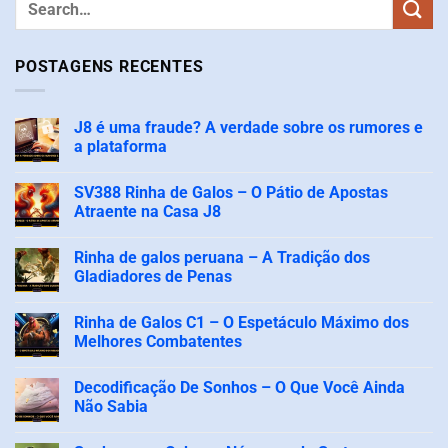
POSTAGENS RECENTES
J8 é uma fraude? A verdade sobre os rumores e
a plataforma
Nenhum
comentário
SV388 Rinha de Galos – O Pátio de Apostas
em
J8
Atraente na Casa J8
é
uma
Nenhum
fraude?
comentário
Rinha de galos peruana – A Tradição dos
A
em
verdade
SV388
Gladiadores de Penas
sobre
Rinha
os
de
Nenhum
rumores
Galos
comentário
Rinha de Galos C1 – O Espetáculo Máximo dos
e
–
em
a
O
Rinha
Melhores Combatentes
plataforma
Pátio
de
de
galos
Nenhum
Apostas
peruana
comentário
Decodificação De Sonhos – O Que Você Ainda
Atraente
–
em
na
A
Rinha
Não Sabia
Casa
Tradição
de
J8
dos
Galos
Nenhum
Gladiadores
C1
comentário