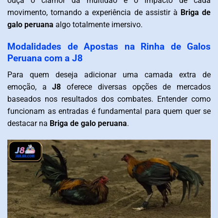
ouça o clamor da multidão e o impacto de cada
movimento, tornando a experiência de assistir à
Briga de
galo peruana
algo totalmente imersivo.
Modalidades de Apostas na Rinha de Galos
Peruana com a J8
Para quem deseja adicionar uma camada extra de
emoção, a
J8
oferece diversas opções de mercados
baseados nos resultados dos combates. Entender como
funcionam as entradas é fundamental para quem quer se
destacar na
Briga de galo peruana
.