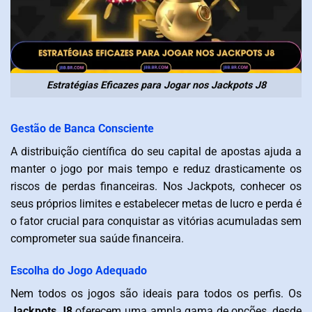
Estratégias Eficazes para Jogar nos Jackpots J8
Gestão de Banca Consciente
A distribuição científica do seu capital de apostas ajuda a
manter o jogo por mais tempo e reduz drasticamente os
riscos de perdas financeiras. Nos Jackpots, conhecer os
seus próprios limites e estabelecer metas de lucro e perda é
o fator crucial para conquistar as vitórias acumuladas sem
comprometer sua saúde financeira.
Escolha do Jogo Adequado
Nem todos os jogos são ideais para todos os perfis. Os
Jackpots J8
oferecem uma ampla gama de opções, desde