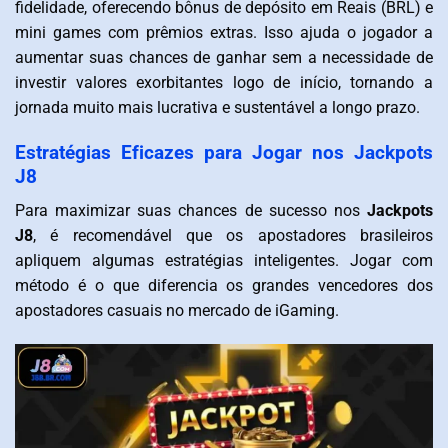
fidelidade, oferecendo bônus de depósito em Reais (BRL) e
mini games com prêmios extras. Isso ajuda o jogador a
aumentar suas chances de ganhar sem a necessidade de
investir valores exorbitantes logo de início, tornando a
jornada muito mais lucrativa e sustentável a longo prazo.
Estratégias Eficazes para Jogar nos Jackpots
J8
Para maximizar suas chances de sucesso nos
Jackpots
J8
, é recomendável que os apostadores brasileiros
apliquem algumas estratégias inteligentes. Jogar com
método é o que diferencia os grandes vencedores dos
apostadores casuais no mercado de iGaming.