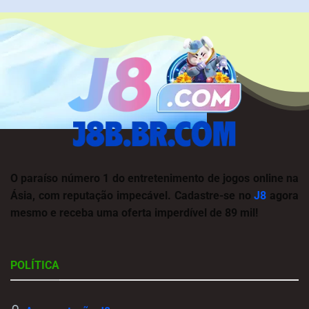
O paraíso número 1 do entretenimento de jogos online na
Ásia, com reputação impecável. Cadastre-se no
J8
agora
mesmo e receba uma oferta imperdível de 89 mil!
POLÍTICA