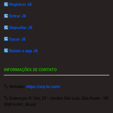
Registrar J8
Entrar J8
Depositar J8
Sacar J8
Baixar o app J8
INFORMAÇÕES DE CONTATO
🏷
Website:
https://orp.br.com/
🏷
Endereço:
R. Um, 27 - Jardim São Luís, São Paulo - SP,
05814-041, Brazil