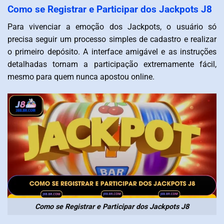
Como se Registrar e Participar dos Jackpots J8
Para vivenciar a emoção dos Jackpots, o usuário só
precisa seguir um processo simples de cadastro e realizar
o primeiro depósito. A interface amigável e as instruções
detalhadas tornam a participação extremamente fácil,
mesmo para quem nunca apostou online.
Como se Registrar e Participar dos Jackpots J8