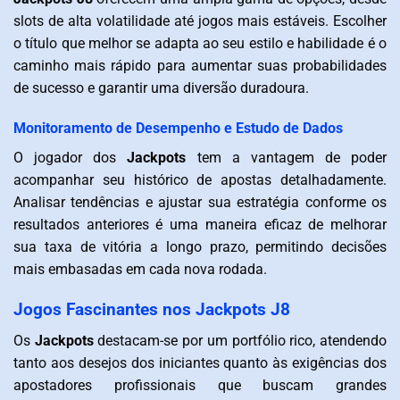
slots de alta volatilidade até jogos mais estáveis. Escolher
o título que melhor se adapta ao seu estilo e habilidade é o
caminho mais rápido para aumentar suas probabilidades
de sucesso e garantir uma diversão duradoura.
Monitoramento de Desempenho e Estudo de Dados
O jogador dos
Jackpots
tem a vantagem de poder
acompanhar seu histórico de apostas detalhadamente.
Analisar tendências e ajustar sua estratégia conforme os
resultados anteriores é uma maneira eficaz de melhorar
sua taxa de vitória a longo prazo, permitindo decisões
mais embasadas em cada nova rodada.
Jogos Fascinantes nos Jackpots J8
Os
Jackpots
destacam-se por um portfólio rico, atendendo
tanto aos desejos dos iniciantes quanto às exigências dos
apostadores profissionais que buscam grandes