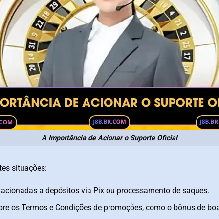
A Importância de Acionar o Suporte Oficial
es situações:
lacionadas a depósitos via Pix ou processamento de saques.
obre os Termos e Condições de promoções, como o bônus de bo