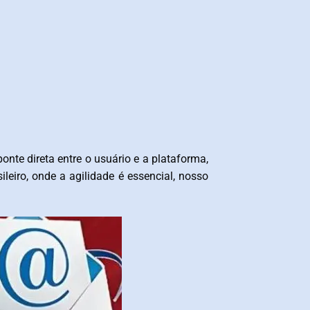
nte direta entre o usuário e a plataforma,
eiro, onde a agilidade é essencial, nosso