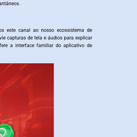
tantâneos.
os este canal ao nosso ecossistema de
e capturas de tela e áudios para explicar
e a interface familiar do aplicativo de