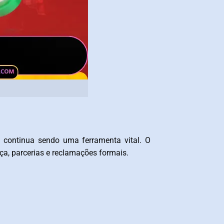
 continua sendo uma ferramenta vital. O
ça, parcerias e reclamações formais.