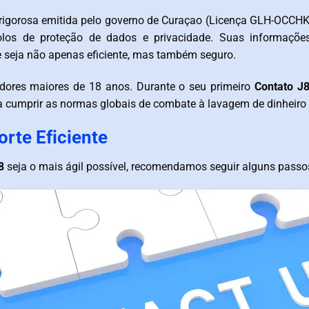
l rigorosa emitida pelo governo de Curaçao (Licença GLH-OCC
los de proteção de dados e privacidade. Suas informações
e seja não apenas eficiente, mas também seguro.
dores maiores de 18 anos. Durante o seu primeiro
Contato J
ra cumprir as normas globais de combate à lavagem de dinheiro
rte Eficiente
8
seja o mais ágil possível, recomendamos seguir alguns passos