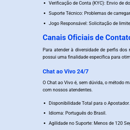
Verificação de Conta (KYC): Envio de do
Suporte Técnico: Problemas de carregam
Jogo Responsável: Solicitação de limit
Canais Oficiais de Contat
Para atender à diversidade de perfis dos
possui uma finalidade específica para oti
Chat ao Vivo 24/7
O Chat ao Vivo é, sem dúvida, o método m
com nossos atendentes.
Disponibilidade Total para o Apostador.
Idioma: Português do Brasil.
Agilidade no Suporte: Menos de 120 S