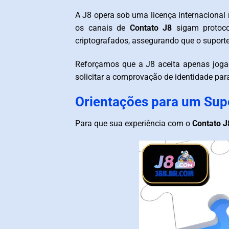
A J8 opera sob uma licença internaciona
os canais de
Contato J8
sigam protoco
criptografados, assegurando que o suport
Reforçamos que a J8 aceita apenas joga
solicitar a comprovação de identidade pa
Orientações para um Supo
Para que sua experiência com o
Contato J