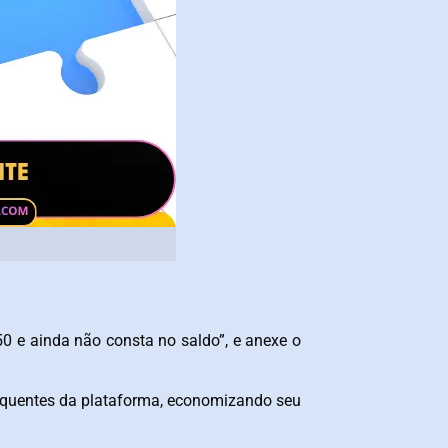
50 e ainda não consta no saldo”, e anexe o
requentes da plataforma, economizando seu