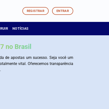
REGISTRAR
ENTRAR
TRUIR
NOTÍCIAS
7 no Brasil
rnada de apostas um sucesso. Seja você um
 totalmente vital. Oferecemos transparência
.